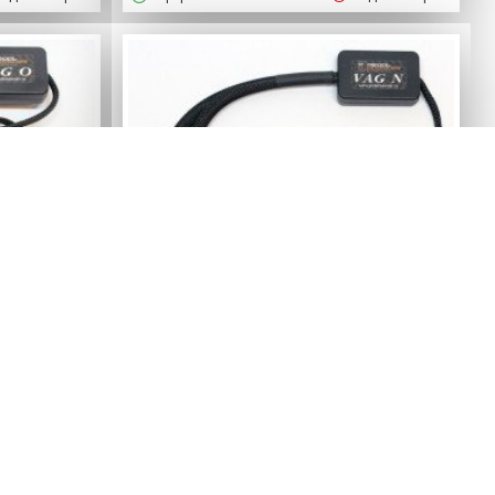
Pedalbooster
da Fabia
Педаль-бустер для Skoda Fabia
гг.
MK3 c 2015 - н.в.
6950р.