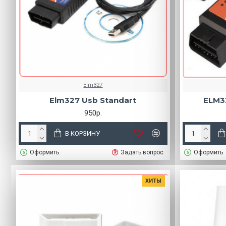
Elm327
Elm327 Usb Standart
ELM32
950р.
В КОРЗИНУ
Оформить
Задать вопрос
Оформить
ХИТЫ