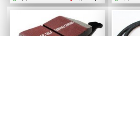
EBC BRAKES
Передние тормозные колодки
Педаль-
EBC Ultimax AUDI A1, A3, Skoda
MK
Fabia, Skoda Octavia, Volkswagen
Jetta, Golf