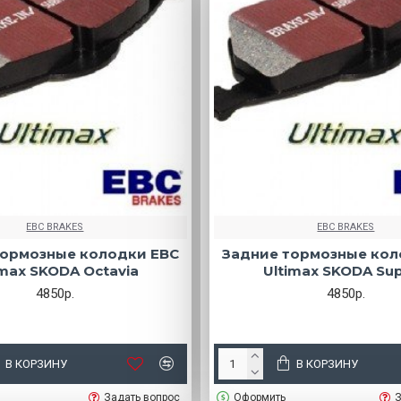
EBC BRAKES
EBC BRAKES
тормозные колодки EBC
Задние тормозные кол
imax SKODA Octavia
Ultimax SKODA Su
4850р.
4850р.
В КОРЗИНУ
В КОРЗИНУ
Задать вопрос
Оформить
З