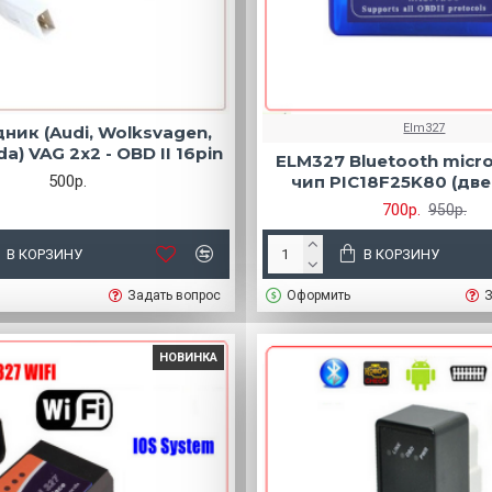
Elm327
ник (Audi, Wolksvagen,
da) VAG 2x2 - OBD II 16pin
ELM327 Bluetooth micro 
500р.
чип PIC18F25K80 (две
700р.
950р.
В КОРЗИНУ
В КОРЗИНУ
Задать вопрос
Оформить
З
НОВИНКА