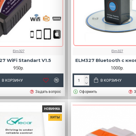
Elm327
Elm327
7 WiFi Standart V1.5
ELM327 Bluetooth с кноп
950р.
1000р.
В КОРЗИНУ
В КОРЗИНУ
Задать вопрос
Оформить
З
НОВИНКА
ХИТЫ