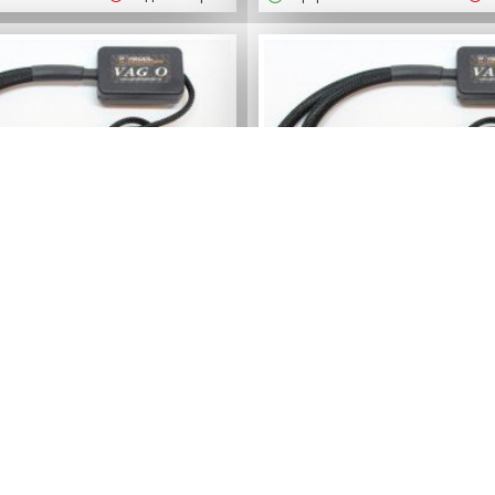
Pedalbooster
Pedalbooster
бустер для Skoda Fabia
Педаль-бустер для Sko
1 с 2002 -2007 гг.
MK2 с 2007 -2015 
6950р.
6950р.