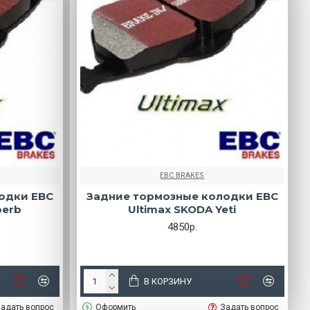
EBC BRAKES
одки EBC
Задние тормозные колодки EBC
perb
Ultimax SKODA Yeti
4850р.
В КОРЗИНУ
адать вопрос
Оформить
Задать вопрос