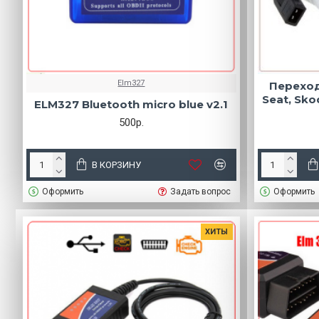
Elm327
Переход
Seat, Sko
ELM327 Bluetooth micro blue v2.1
500р.
В КОРЗИНУ
Оформить
Задать вопрос
Оформить
ХИТЫ