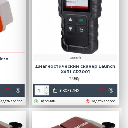
Launch
icro
Диагностический сканер Launch
X431 CR3001
2350р.
В КОРЗИНУ
адать вопрос
Оформить
Задать вопрос